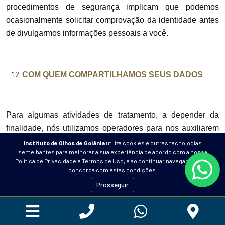
procedimentos de segurança implicam que podemos
ocasionalmente solicitar comprovação da identidade antes
de divulgarmos informações pessoais a você.
COM QUEM COMPARTILHAMOS SEUS DADOS
Para algumas atividades de tratamento, a depender da
finalidade, nós utilizamos operadores para nos auxiliarem
com o tratamento de seus dados pessoais. Isso ocorre, por
Instituto de Olhos de Goiânia
utiliza cookies e outras tecnologias
semelhantes para melhorar a sua experiência de acordo com a nossa
exemplo, em relação a algumas atividades financeiras,
Política de Privacidade
e
Termos de Uso
, e ao continuar navegando você
jurídicas e de logística.
concorda com estas condições.
Prosseguir
Informamos que
adotaremos as medidas disponíveis no
mercado e ao nosso alcance para que sejam observadas
todas as normas de segurança da informação e para que o