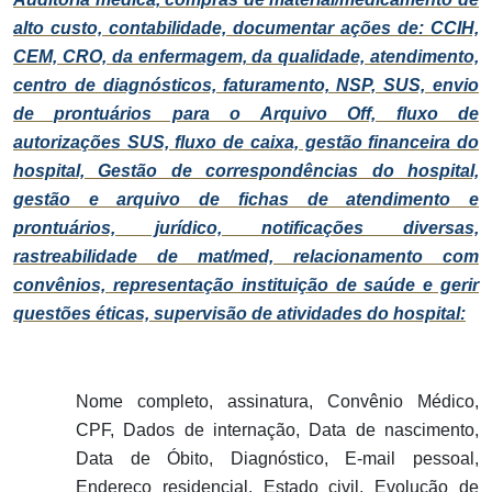
alto custo, contabilidade, documentar ações de: CCIH,
CEM, CRO, da enfermagem, da qualidade, atendimento,
centro de diagnósticos, faturamento, NSP, SUS, envio
de prontuários para o Arquivo Off, fluxo de
autorizações SUS, fluxo de caixa, gestão financeira do
hospital, Gestão de correspondências do hospital,
gestão e arquivo de fichas de atendimento e
prontuários, jurídico, notificações diversas,
rastreabilidade de mat/med, relacionamento com
convênios, representação instituição de saúde e gerir
questões éticas, supervisão de atividades do hospital:
Nome completo, assinatura, Convênio Médico,
CPF, Dados de internação, Data de nascimento,
Data de Óbito, Diagnóstico, E-mail pessoal,
Endereço residencial, Estado civil, Evolução de