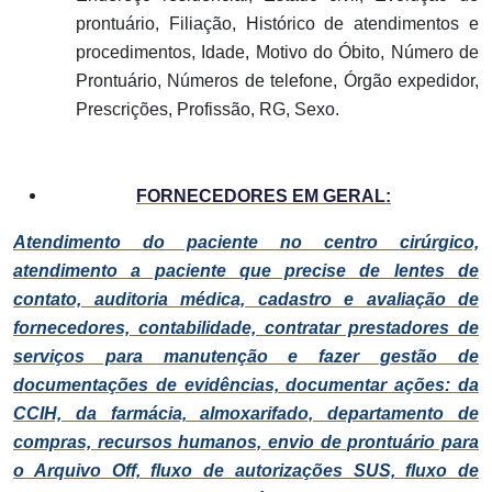
prontuário, Filiação, Histórico de atendimentos e
procedimentos, Idade, Motivo do Óbito, Número de
Prontuário, Números de telefone, Órgão expedidor,
Prescrições, Profissão, RG, Sexo.
FORNECEDORES EM GERAL:
Atendimento do paciente no centro cirúrgico,
atendimento a paciente que precise de lentes de
contato, auditoria médica, cadastro e avaliação de
fornecedores, contabilidade, contratar prestadores de
serviços para manutenção e fazer gestão de
documentações de evidências, documentar ações: da
CCIH, da farmácia, almoxarifado, departamento de
compras, recursos humanos, envio de prontuário para
o Arquivo Off, fluxo de autorizações SUS, fluxo de