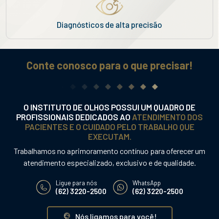
Diagnósticos de alta precisão
Conte conosco para o que precisar!
O INSTITUTO DE OLHOS POSSUI UM QUADRO DE
PROFISSIONAIS DEDICADOS AO
ATENDIMENTO DOS
PACIENTES E O CUIDADO PELO TRABALHO QUE
EXECUTAM.
Trabalhamos no aprimoramento contínuo para oferecer um
atendimento especializado, exclusivo e de qualidade.
Ligue para nós
WhatsApp
(62) 3220-2500
(62) 3220-2500
Nós ligamos para você!