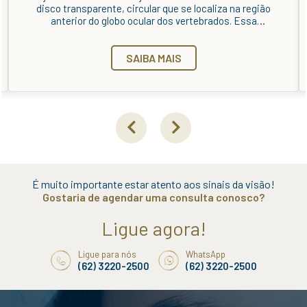
entre si. Estrabismo é quando há a perda do
paralelismo entre os olhos. Popularmente, os indivíduos
estrábicos recebem o nome de “vesgos”.
SAIBA MAIS
É muito importante estar atento aos sinais da visão!
Gostaria de agendar uma consulta conosco?
Ligue agora!
Ligue para nós
WhatsApp
(62) 3220-2500
(62) 3220-2500