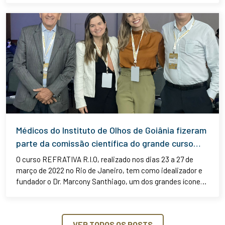
Está sendo realizado no Centro de Convenções de
Salvador, localizado em Salvador-BA, no período de 25 a 28
de maio de 2022.
Médicos do Instituto de Olhos de Goiânia fizeram
parte da comissão científica do grande curso
REFRATIVA R.I.O.
O curso REFRATIVA R.I.O, realizado nos dias 23 a 27 de
março de 2022 no Rio de Janeiro, tem como idealizador e
fundador o Dr. Marcony Santhiago, um dos grandes ícones
da oftalmologia mundial.
VER TODOS OS POSTS