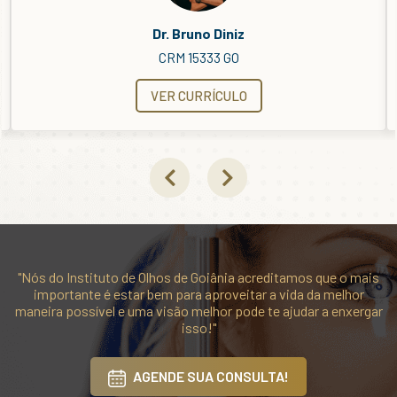
Dra. Danielle Diniz Ribeiro
CRM 13680 GO
VER CURRÍCULO
"Nós do Instituto de Olhos de Goiânia acreditamos que o mais
importante é estar bem para aproveitar a vida da melhor
maneira possível e uma visão melhor pode te ajudar a enxergar
isso!"
AGENDE SUA CONSULTA!